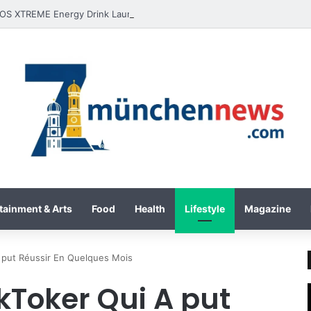
tainment & Arts
Food
Health
Lifestyle
Magazine
 put Réussir En Quelques Mois
kToker Qui A put