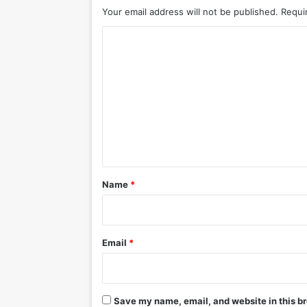
Your email address will not be published.
Requi
C
o
m
m
e
n
t
*
Name
*
Email
*
Save my name, email, and website in this br