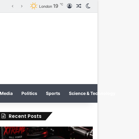
℃
19
Log In
Random Article
Switch skin
KRATOS XTREME Energy Drink Launches Worldwide on July 4, 2026 as KRATOS and Co. Expands Its Global Footprint
London
Media
Politics
Sports
Science & Technology
Recent Posts