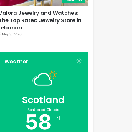
Valora Jewelry and Watches:
The Top Rated Jewelry Store in
Lebanon
May 9, 2026
Weather
Scotland
Scattered Clouds
58
℉